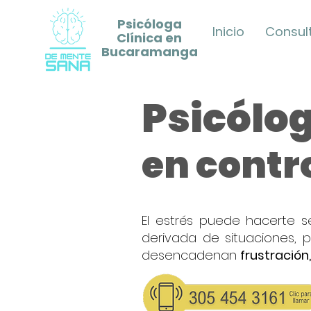
Psicóloga
Inicio
Consult
Clínica en
Bucaramanga
Psicólo
en contr
El estrés puede hacerte s
derivada de situaciones, 
desencadenan
frustración,