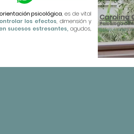
orientación psicológica
, es de vital
Carolina 
ontrolar los efectos
, dimensión y
Psicóloga Clín
en sucesos estresantes,
agudos,
Experta en terapia c