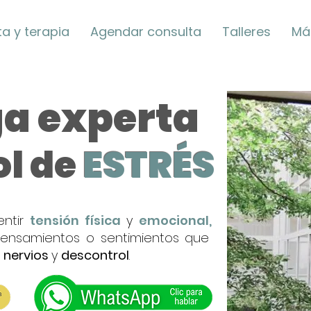
a y terapia
Agendar consulta
Talleres
Má
ga experta
ol de
ESTRÉS
entir
tensión física
y
emocional,
pensamientos o sentimientos que
nervios
y
descontrol
.