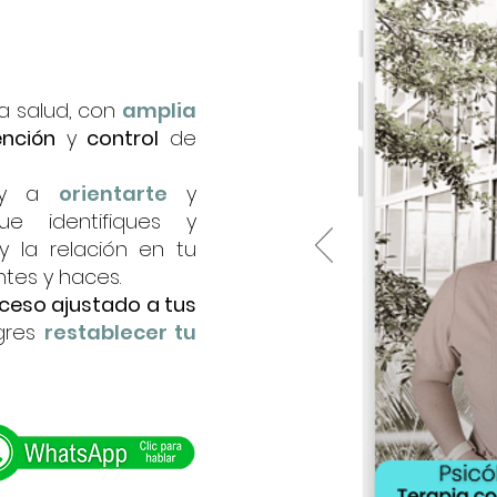
la salud, con
amplia
ención
y
control
de
voy a
orientarte
y
e identifiques y
 la relación en tu
ntes y haces.
ceso ajustado a tus
ogres
restablecer tu