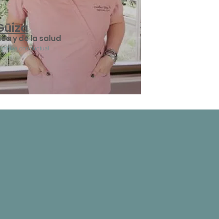
Güiza
ica y de la salud
ognitiva
conductual