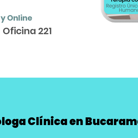
 y Online
 Oficina 221
óloga Clínica en Bucara