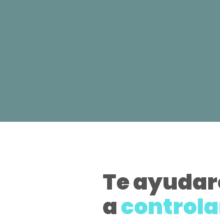
Te ayuda
a
controla