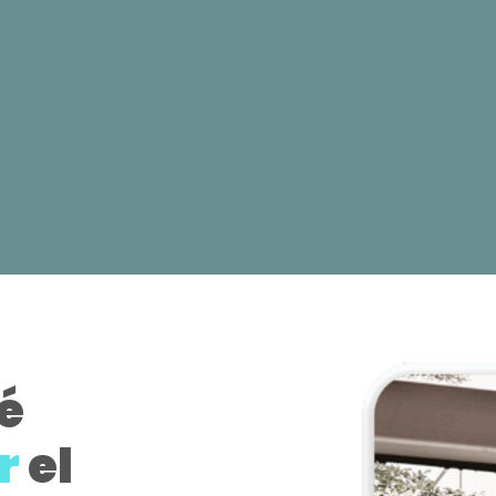
ré
r
el