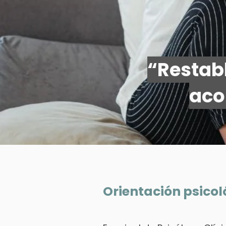
“Restabl
aco
Orientación psicol